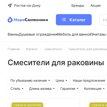
Ростов-на-Дону
Бренды
Акции
Каталог
Ванны
Душевые ограждения
Мебель для ванной
Унитазы 
–
–
–
Главная
Каталог
Cмесители
Смесители для раковин
Смесители для раковины
По убыванию наличия
Цена
Наши предложения
Стиль
Длина излива
Гарантия
Коллекция
ТОВАР В ШОУРУМЕ
ТОВАР В 