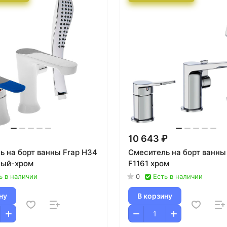
10 643 ₽
ь на борт ванны Frap H34
Смеситель на борт ванны
лый-хром
F1161 хром
ь в наличии
0
Есть в наличии
ну
В корзину