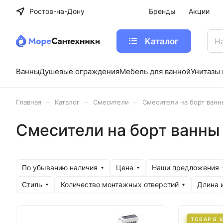
Ростов-на-Дону
Бренды
Акции
Каталог
Ванны
Душевые ограждения
Мебель для ванной
Унитазы 
–
–
–
Главная
Каталог
Cмесители
Смесители на борт ванн
Смесители на борт ванны
По убыванию наличия
Цена
Наши предложения
Стиль
Количество монтажных отверстий
Длина 
ТОВАР В 