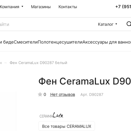
+7 (95
Компания
Магазины
Контакты
Каталог
и биде
Смесители
Полотенцесушители
Аксессуары для ванно
–
н
Фен CeramaLux D90287 белый
Фен CeramaLux D9
0
Нет отзывов
Арт.
D90287
Все товары CERAMALUX