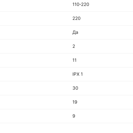
110-220
220
Да
2
11
IPX 1
30
19
9