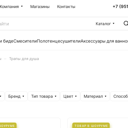
+7 (95
Компания
Магазины
Контакты
Каталог
и биде
Смесители
Полотенцесушители
Аксессуары для ванно
–
ы
Трапы для душа
Бренд
Тип товара
Цвет
Материал
Способ
ШОУРУМЕ
ТОВАР В ШОУРУМЕ