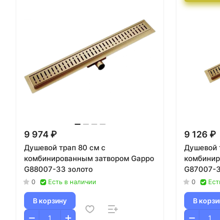
9 974 ₽
9 126 ₽
Душевой трап 80 см с
Душевой 
комбинированным затвором Gappo
комбинир
G88007-33 золото
G87007-3
0
Есть в наличии
0
Ест
В корзину
В корзи