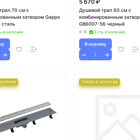
5 670 ₽
трап 70 см с
Душевой трап 60 см с
ованным затвором Gappo
комбинированным затвор
 сталь
G86007-56 черный
ь в наличии
0
Есть в наличии
ну
В корзину
ШОУРУМЕ
ТОВАР В ШОУРУМЕ