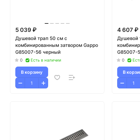
5 039 ₽
4 607 ₽
Душевой трап 50 см с
Душевой 
комбинированным затвором Gappo
комбинир
G85007-56 черный
G85007-5
0
Есть в наличии
0
Ест
В корзину
В корзи