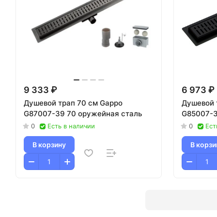
9 333 ₽
6 973 ₽
Душевой трап 70 см Gappo
Душевой 
G87007-39 70 оружейная сталь
G85007-3
0
Есть в наличии
0
Ест
В корзину
В корзи