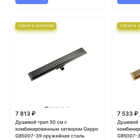
ТОВАР В ШОУРУМЕ
ТОВАР В 
7 813 ₽
7 533 ₽
Душевой трап 50 см с
Душевой 
комбинированным затвором Gappo
комбинир
G85007-39 оружейная сталь
G85007-3