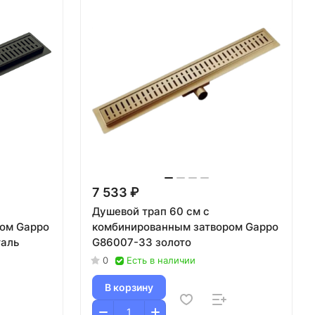
7 533 ₽
Душевой трап 60 см с
ом Gappo
комбинированным затвором Gappo
таль
G86007-33 золото
0
Есть в наличии
В корзину