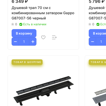
6 349 ₽
5 796 ₽
Душевой трап 70 см с
Душевой 
комбинированным затвором Gappo
комбинир
G87007-56 черный
G87007-5
0
Есть в наличии
0
Ест
В корзину
В корзи
ТОВАР В ШОУРУМЕ
ТОВАР В 