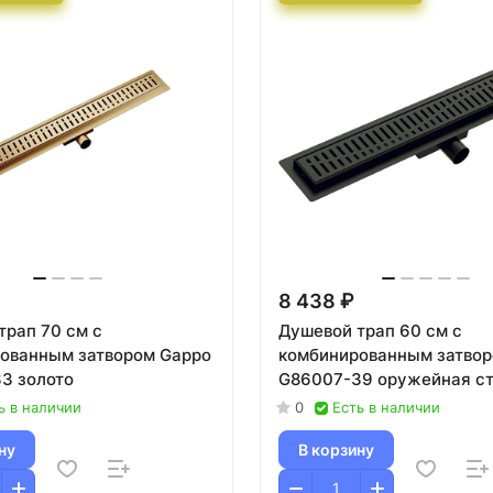
8 438 ₽
трап 70 см с
Душевой трап 60 см с
ованным затвором Gappo
комбинированным затвор
3 золото
G86007-39 оружейная с
ь в наличии
0
Есть в наличии
ну
В корзину