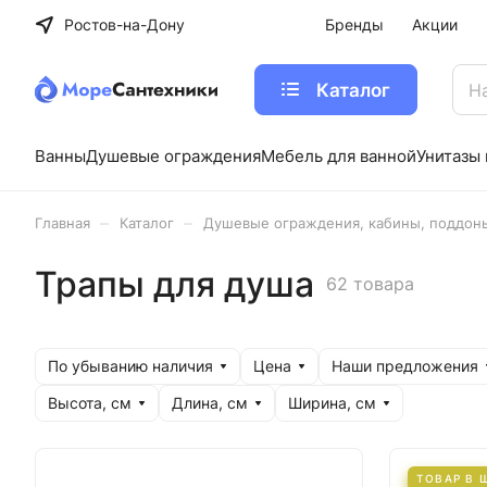
Ростов-на-Дону
Бренды
Акции
Каталог
Ванны
Душевые ограждения
Мебель для ванной
Унитазы 
–
–
Главная
Каталог
Душевые ограждения, кабины, поддон
Трапы для душа
62 товара
По убыванию наличия
Цена
Наши предложения
Высота, см
Длина, см
Ширина, см
ТОВАР В 