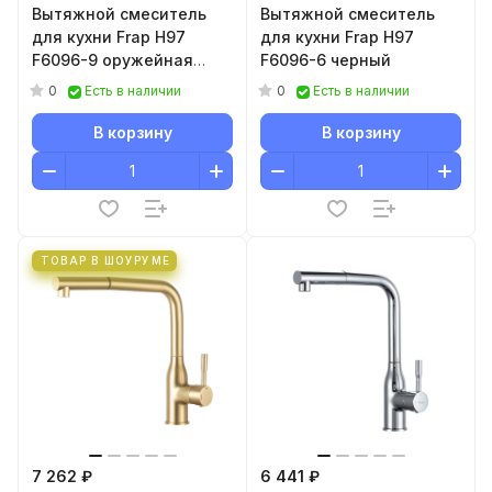
Вытяжной смеситель
Вытяжной смеситель
для кухни Frap H97
для кухни Frap H97
F6096-9 оружейная
F6096-6 черный
сталь
0
0
Есть в наличии
Есть в наличии
В корзину
В корзину
ТОВАР В ШОУРУМЕ
7 262 ₽
6 441 ₽