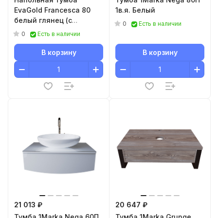
EvaGold Francesca 80
1в.я. Белый
белый глянец (с
0
Есть в наличии
сифоном)
0
Есть в наличии
В корзину
В корзину
21 013 ₽
20 647 ₽
Тумба 1Marka Nega 60П
Тумба 1Marka Grunge