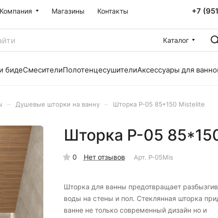
+7 (95
Компания
Магазины
Контакты
Каталог
и биде
Смесители
Полотенцесушители
Аксессуары для ванно
–
–
ы
Душевые шторки на ванну
Шторка P-05 85*150 Mistelite
Шторка P-05 85*150 
0
Нет отзывов
Арт.
P-05Mis
Шторка для ванны предотвращает разбызгив
воды на стены и пол. Стеклянная шторка при
ванне не только современный дизайн но и