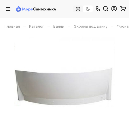
–
–
–
–
Главная
Каталог
Ванны
Экраны под ванну
Фронта