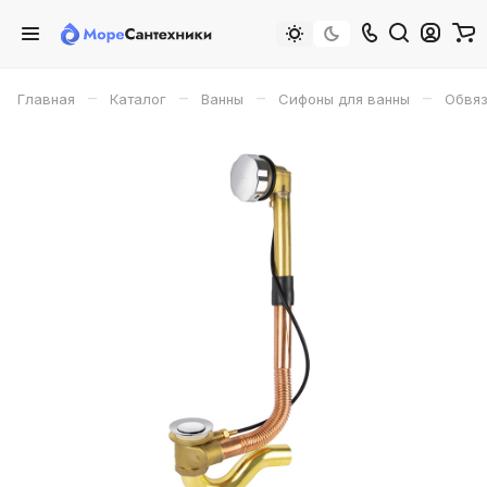
–
–
–
–
Главная
Каталог
Ванны
Сифоны для ванны
Обвяз