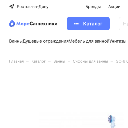
Ростов-на-Дону
Бренды
Акции
Каталог
Ванны
Душевые ограждения
Мебель для ванной
Унитазы 
–
–
–
–
Главная
Каталог
Ванны
Сифоны для ванны
GС-6 