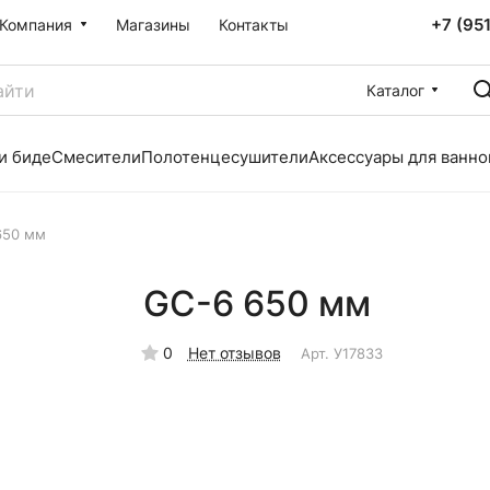
+7 (95
Компания
Магазины
Контакты
Каталог
и биде
Смесители
Полотенцесушители
Аксессуары для ванно
650 мм
GС-6 650 мм
0
Нет отзывов
Арт.
У17833