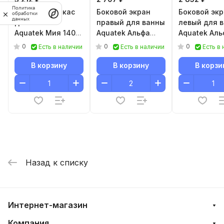
Политика
Сборный каркас
Боковой экран
Боковой эк
обработки
данных
для ванны
правый для ванны
левый для 
Aquatek Мия 140
Aquatek Альфа
Aquatek Аль
см
140, 150, 170
140, 150, 170
0
0
0
Есть в наличии
Есть в наличии
Есть в
В корзину
В корзину
В корзи
Назад к списку
Интернет-магазин
Компания