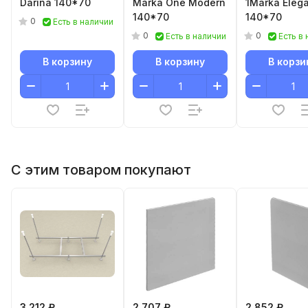
Darina 140*70
Marka One Modern
1Marka Eleg
140*70
140*70
0
Есть в наличии
0
0
Есть в наличии
Есть в
В корзину
В корзину
В корзи
С этим товаром покупают
3 212 ₽
2 707 ₽
2 852 ₽