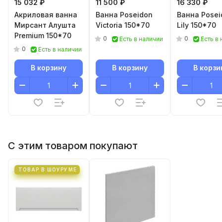
15 032 ₽
11 500 ₽
16 330 ₽
Акриловая ванна
Ванна Poseidon
Ванна Posei
Мирсант Алушта
Victoria 150*70
Lily 150*70
Premium 150*70
0
0
Есть в наличии
Есть в
0
Есть в наличии
В корзину
В корзину
В корзи
С этим товаром покупают
ТОВАР В ШОУРУМЕ