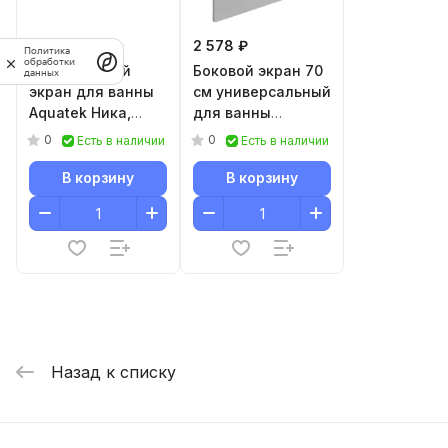
3 271 ₽
2 578 ₽
Политика
обработки
Фронтальный
Боковой экран 70
данных
экран для ванны
см универсальный
Aquatek Ника,
для ванны
Либра, Афродита,
Aquatek Оберон,
0
0
Есть в наличии
Есть в наличии
Лайма, София 150
Мия, Лайма,
см
Афродита, Либра,
В корзину
В корзину
София
Назад к списку