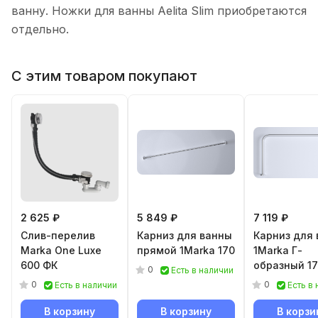
ванну. Ножки для ванны Aelita Slim приобретаются
отдельно.
С этим товаром покупают
2 625 ₽
5 849 ₽
7 119 ₽
Слив-перелив
Карниз для ванны
Карниз для
Marka One Luxe
прямой 1Marka 170
1Marka Г-
600 ФК
образный 1
0
Есть в наличии
0
0
Есть в наличии
Есть в
В корзину
В корзину
В корзи