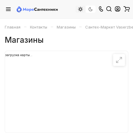
–
–
–
Главная
Контакты
Магазины
Сантех-Маркет Vaserzbe
Магазины
загрузка карты...