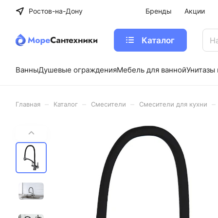
Ростов-на-Дону
Бренды
Акции
Каталог
Ванны
Душевые ограждения
Мебель для ванной
Унитазы 
–
–
–
–
Главная
Каталог
Cмесители
Смесители для кухни