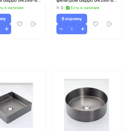
м Gappo G4398-89
фильтром Gappo G4398-88
ая сталь-черный
белый
ть в наличии
0
Есть в наличии
ину
В корзину