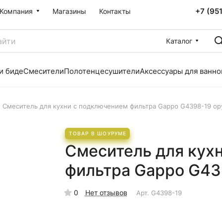
+7 (95
Компания
Магазины
Контакты
Каталог
и биде
Смесители
Полотенцесушители
Аксессуары для ванно
Смеситель для кухни с подключением фильтра Gappo G4398-19 ор
ТОВАР В ШОУРУМЕ
Смеситель для кух
фильтра Gappo G43
0
Нет отзывов
Арт.
G4398-19