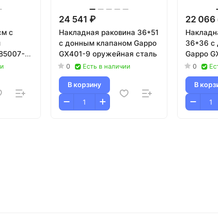
24 541 ₽
22 066
см с
Накладная раковина 36*51
Накладн
м
с донным клапаном Gappo
36*36 с
85007-
GX401-9 оружейная сталь
Gappo G
ль
сталь
ии
0
Есть в наличии
0
Ес
В корзину
В корз