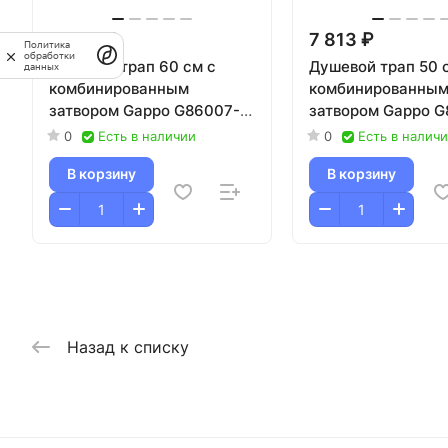
8 438 ₽
7 813 ₽
Политика
обработки
Душевой трап 60 см с
Душевой трап 50 
данных
комбинированным
комбинированны
затвором Gappo G86007-
затвором Gappo G
39 оружейная сталь
39 оружейная ста
0
Есть в наличии
0
Есть в налич
В корзину
В корзину
Назад к списку