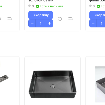
золотой сатин
фильтро
оружейн
ии
0
Есть в наличии
0
Ес
В корзину
В корз