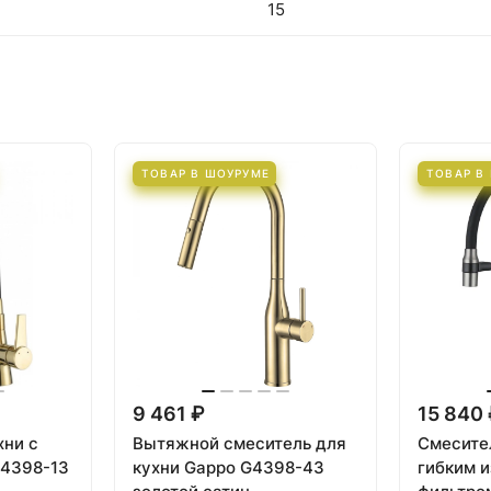
15
ТОВАР В ШОУРУМЕ
ТОВАР В
9 461 ₽
15 840
хни с
Вытяжной смеситель для
Смесител
G4398-13
кухни Gappo G4398-43
гибким и