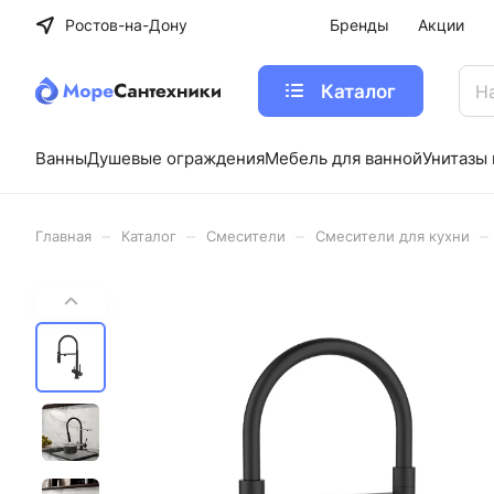
Ростов-на-Дону
Бренды
Акции
Каталог
Ванны
Душевые ограждения
Мебель для ванной
Унитазы 
–
–
–
–
Главная
Каталог
Cмесители
Смесители для кухни