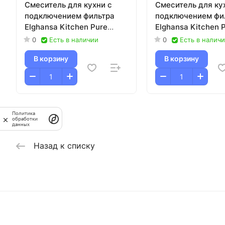
Смеситель для кухни с
Смеситель для ку
подключением фильтра
подключением фи
Elghansa Kitchen Pure
Elghansa Kitchen 
Water 56A5216 хром
Water 56A5216 ст
0
Есть в наличии
0
Есть в налич
В корзину
В корзину
Политика
обработки
данных
Назад к списку