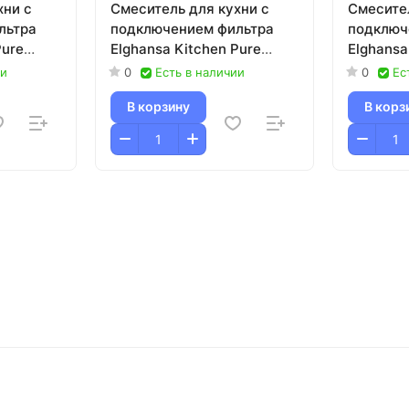
хни с
Смеситель для кухни с
Смесител
льтра
подключением фильтра
подключ
Pure
Elghansa Kitchen Pure
Elghansa
аль
Water 56B5216 хром
Water 56
ии
0
Есть в наличии
0
Ес
черный
В корзину
В корз