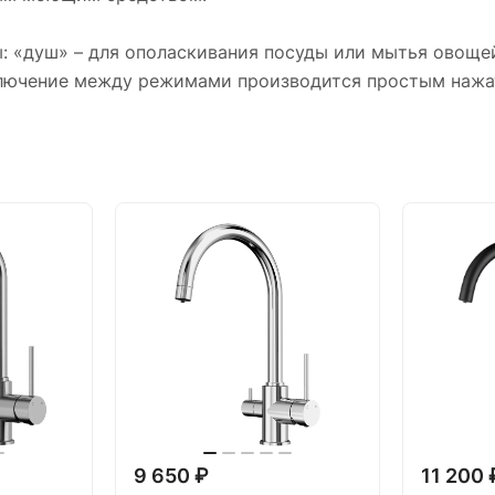
: «душ» – для ополаскивания посуды или мытья овощей
ключение между режимами производится простым нажат
9 650 ₽
11 200 