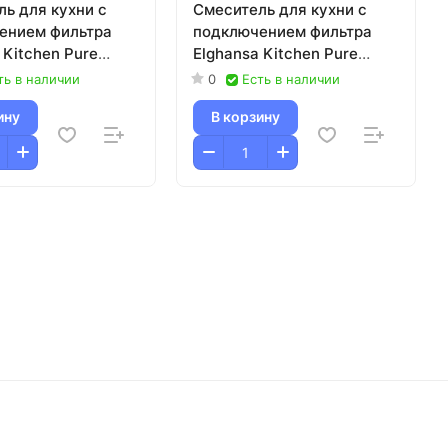
ь для кухни с
Смеситель для кухни с
ением фильтра
подключением фильтра
 Kitchen Pure
Elghansa Kitchen Pure
B5216-Black
Water 56F5216-Steel
ть в наличии
0
Есть в наличии
сталь-черный
ину
В корзину