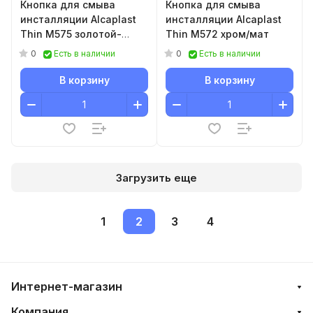
Кнопка для смыва
Кнопка для смыва
инсталляции Alcaplast
инсталляции Alcaplast
Thin M575 золотой-
Thin M572 xром/мат
глянец
0
0
Есть в наличии
Есть в наличии
В корзину
В корзину
Загрузить еще
1
2
3
4
Интернет-магазин
Компания