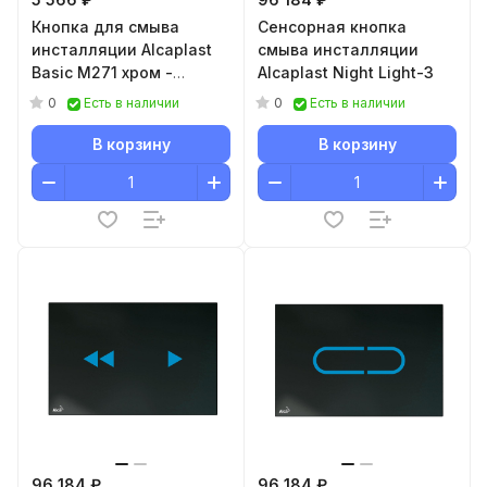
Кнопка для смыва
Сенсорная кнопка
инсталляции Alcaplast
смыва инсталляции
Basic M271 хром -
Alcaplast Night Light-3
глянцевая
0
0
Есть в наличии
Есть в наличии
В корзину
В корзину
96 184 ₽
96 184 ₽