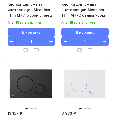
Кнопка для смыва
Кнопка для смыва
инсталляции Alcaplast
инсталляции Alcaplast
Thin M771 хром-глянец/
Thin M770 белый/хром-
хром-мат
глянец
0
0
Есть в наличии
Есть в наличии
В корзину
В корзину
13 157 ₽
6 973 ₽