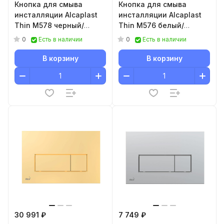
Кнопка для смыва
Кнопка для смыва
инсталляции Alcaplast
инсталляции Alcaplast
Thin M578 черный/
Thin M576 белый/
матовый
матовый
0
0
Есть в наличии
Есть в наличии
В корзину
В корзину
30 991 ₽
7 749 ₽