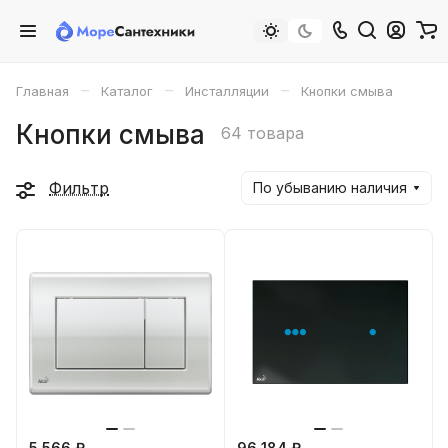
–
–
–
Главная
Каталог
Инсталляции
Кнопки смыва
Кнопки смыва
64 товара
Фильтр
По убыванию наличия
5 566 ₽
96 184 ₽