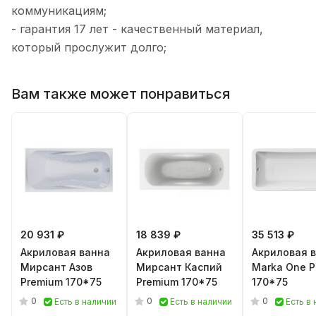
коммуникациям;
- гарантия 17 лет - качественный материал,
который прослужит долго;
Вам также может понравиться
20 931 ₽
18 839 ₽
35 513 ₽
Акриловая ванна
Акриловая ванна
Акриловая 
Мирсант Азов
Мирсант Каспий
Marka One P
Premium 170*75
Premium 170*75
170*75
0
0
0
Есть в наличии
Есть в наличии
Есть в