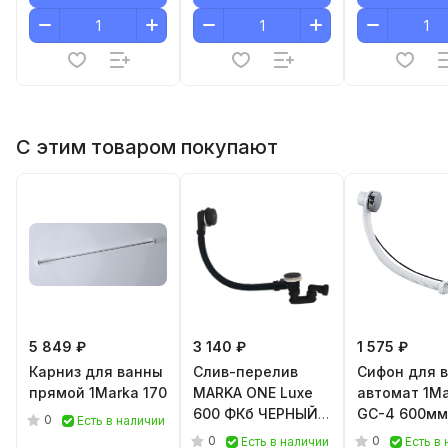
С этим товаром покупают
5 849 ₽
3 140 ₽
1 575 ₽
Карниз для ванны
Слив-перелив
Сифон для 
прямой 1Marka 170
MARKA ONE Luxe
автомат 1M
600 ФКб ЧЕРНЫЙ
GC-4 600мм
0
Есть в наличии
МАТОВЫЙ
доукомплек
0
0
Есть в наличии
Есть в