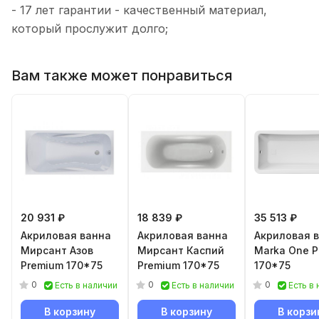
- 17 лет гарантии - качественный материал,
который прослужит долго;
Вам также может понравиться
20 931 ₽
18 839 ₽
35 513 ₽
Акриловая ванна
Акриловая ванна
Акриловая 
Мирсант Азов
Мирсант Каспий
Marka One P
Premium 170*75
Premium 170*75
170*75
0
0
0
Есть в наличии
Есть в наличии
Есть в
В корзину
В корзину
В корзи